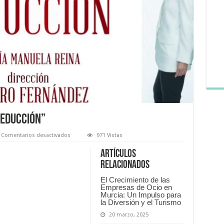
seducción”
en
Comentarios desactivados
971 Vistas
Presentarán
la
Artículos
obra
“Alta
relacionados
seducción”
El Crecimiento de las
Empresas de Ocio en
Murcia: Un Impulso para
la Diversión y el Turismo
20 marzo, 2025