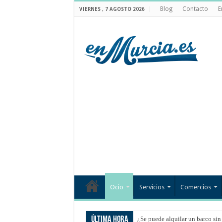
Blog
Contacto
E
VIERNES , 7 AGOSTO 2026
Ocio
Servicios
Comercios
Última hora
¿Se puede alquilar un barco sin