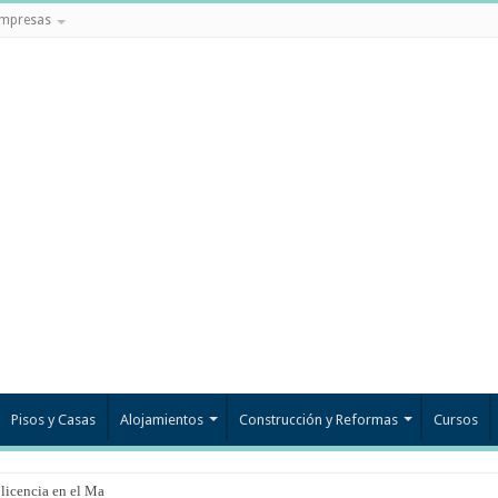
mpresas
Pisos y Casas
Alojamientos
Construcción y Reformas
Cursos
 licencia en el Mar Menor?