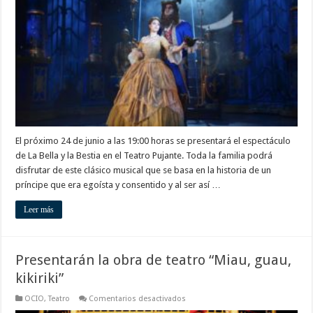
la
Bestia
llegan
al
Teatro
Pujante
El próximo 24 de junio a las 19:00 horas se presentará el espectáculo
de La Bella y la Bestia en el Teatro Pujante. Toda la familia podrá
disfrutar de este clásico musical que se basa en la historia de un
príncipe que era egoísta y consentido y al ser así …
Leer más
Presentarán la obra de teatro “Miau, guau,
kikiriki”
en
OCIO
,
Teatro
Comentarios desactivados
Presentarán