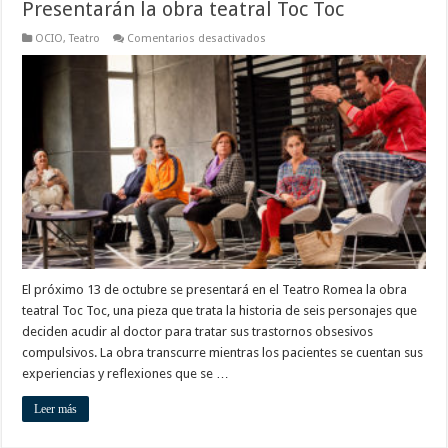
Presentarán la obra teatral Toc Toc
en
OCIO
,
Teatro
Comentarios desactivados
Presentarán
la
obra
teatral
Toc
Toc
El próximo 13 de octubre se presentará en el Teatro Romea la obra
teatral Toc Toc, una pieza que trata la historia de seis personajes que
deciden acudir al doctor para tratar sus trastornos obsesivos
compulsivos. La obra transcurre mientras los pacientes se cuentan sus
experiencias y reflexiones que se …
Leer más