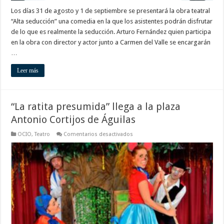
Los días 31 de agosto y 1 de septiembre se presentará la obra teatral
“Alta seducción” una comedia en la que los asistentes podrán disfrutar
de lo que es realmente la seducción. Arturo Fernández quien participa
en la obra con director y actor junto a Carmen del Valle se encargarán
…
Leer más
“La ratita presumida” llega a la plaza
Antonio Cortijos de Águilas
en
OCIO
,
Teatro
Comentarios desactivados
“La
ratita
presumida”
llega
a
la
plaza
Antonio
Cortijos
de
Águilas