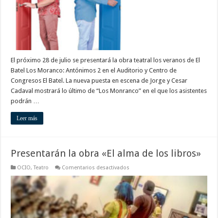
2
El próximo 28 de julio se presentará la obra teatral los veranos de El
Batel Los Moranco: Antónimos 2 en el Auditorio y Centro de
Congresos El Batel. La nueva puesta en escena de Jorge y Cesar
Cadaval mostrará lo último de “Los Monranco” en el que los asistentes
podrán …
Leer más
Presentarán la obra «El alma de los libros»
en
OCIO
,
Teatro
Comentarios desactivados
Presentarán
la
obra
«El
alma
de
los
libros»