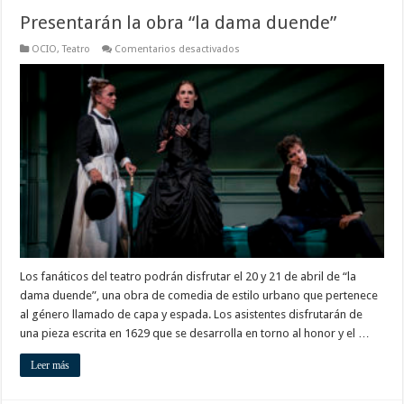
Presentarán la obra “la dama duende”
en
OCIO
,
Teatro
Comentarios desactivados
Presentarán
la
obra
“la
dama
duende”
Los fanáticos del teatro podrán disfrutar el 20 y 21 de abril de “la
dama duende”, una obra de comedia de estilo urbano que pertenece
al género llamado de capa y espada. Los asistentes disfrutarán de
una pieza escrita en 1629 que se desarrolla en torno al honor y el …
Leer más