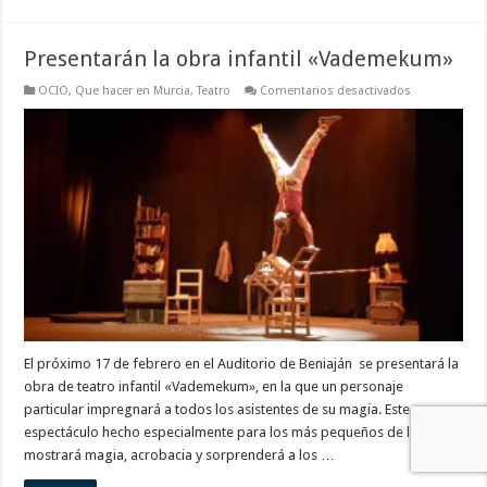
Presentarán la obra infantil «Vademekum»
en
OCIO
,
Que hacer en Murcia
,
Teatro
Comentarios desactivados
Presentarán
la
obra
infantil
«Vademeku
El próximo 17 de febrero en el Auditorio de Beniaján se presentará la
obra de teatro infantil «Vademekum», en la que un personaje
particular impregnará a todos los asistentes de su magia. Este
espectáculo hecho especialmente para los más pequeños de la casa
mostrará magia, acrobacia y sorprenderá a los …