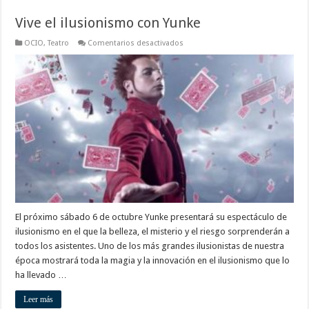
Vive el ilusionismo con Yunke
en
OCIO
,
Teatro
Comentarios desactivados
Vive
el
ilusionismo
con
Yunke
El próximo sábado 6 de octubre Yunke presentará su espectáculo de
ilusionismo en el que la belleza, el misterio y el riesgo sorprenderán a
todos los asistentes. Uno de los más grandes ilusionistas de nuestra
época mostrará toda la magia y la innovación en el ilusionismo que lo
ha llevado …
Leer más