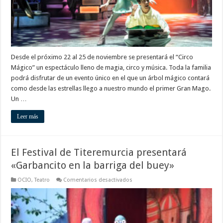
Desde el próximo 22 al 25 de noviembre se presentará el “Circo
Mágico” un espectáculo lleno de magia, circo y música. Toda la familia
podrá disfrutar de un evento único en el que un árbol mágico contará
como desde las estrellas llego a nuestro mundo el primer Gran Mago.
Un …
Leer más
El Festival de Titeremurcia presentará
«Garbancito en la barriga del buey»
en
OCIO
,
Teatro
Comentarios desactivados
El
Festival
de
Titeremurcia
presentará
«Garbancito