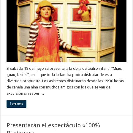
la
obra
de
teatro
“Miau,
guau,
kikiriki”
El sábado 19 de mayo se presentará la obra de teatro infantil “Miau,
guau, kikiriki”, en la que toda la familia podrá disfrutar de esta
divertida propuesta. Los asistentes disfrutarán desde las 19:30 horas
de canela una niña con muchos amigos con los que se van de
excursión sin saber …
Leer más
Presentarán el espectáculo «100%