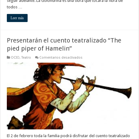
seguir adelante. La Golondrina es una obra que tocara la fibra de
todos …
Leer más
Presentarán el cuento teatralizado “The
pied piper of Hamelin”
en
OCIO
,
Teatro
Comentarios desactivados
Presentarán
el
cuento
teatralizado
“The
pied
piper
of
Hamelin”
El 2 de febrero toda la familia podrá disfrutar del cuento teatralizado