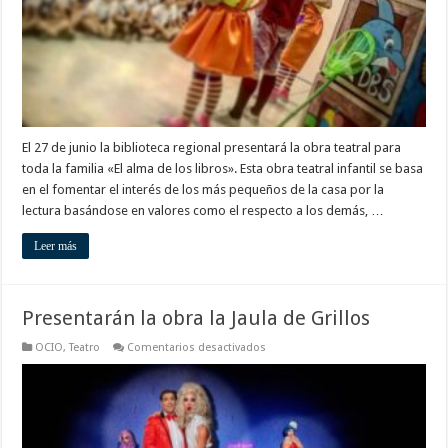
El 27 de junio la biblioteca regional presentará la obra teatral para
toda la familia «El alma de los libros». Esta obra teatral infantil se basa
en el fomentar el interés de los más pequeños de la casa por la
lectura basándose en valores como el respecto a los demás, …
Leer más
Presentarán la obra la Jaula de Grillos
en
OCIO
,
Teatro
Comentarios desactivados
Presentarán
la
obra
la
Jaula
de
Grillos