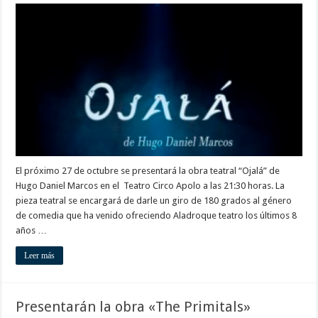
«Ojalá»:
Una
obra
que
los
hará
reflexionar
El próximo 27 de octubre se presentará la obra teatral “Ojalá” de
Hugo Daniel Marcos en el Teatro Circo Apolo a las 21:30 horas. La
pieza teatral se encargará de darle un giro de 180 grados al género
de comedia que ha venido ofreciendo Aladroque teatro los últimos 8
años …
Leer más
Presentarán la obra «The Primitals»