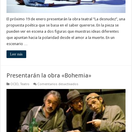
El próximo 19 de enero presentarán la obra teatral “La desnudez”, una
propuesta poética que se basa en el saber quererse. En la pieza se
pueden ver en escena a dos figuras que muestras ideas diferentes
que apuntan hacia la polaridad desde el amor a la muerte. En un
escenario …
Leer más
Presentarán la obra «Bohemia»
en
OCIO
,
Teatro
Comentarios desactivados
Presentarán
la
obra
«Bohemia»