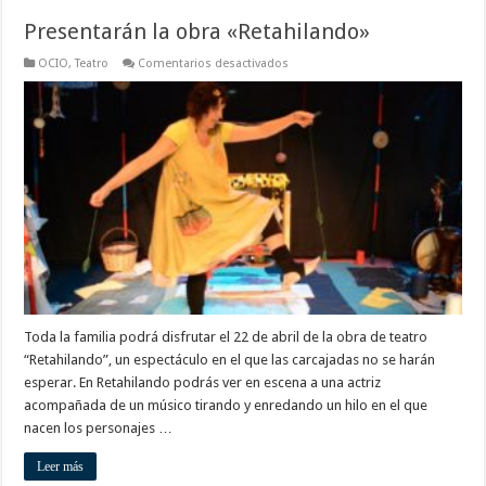
Presentarán la obra «Retahilando»
en
OCIO
,
Teatro
Comentarios desactivados
Presentarán
la
obra
«Retahilando»
Toda la familia podrá disfrutar el 22 de abril de la obra de teatro
“Retahilando”, un espectáculo en el que las carcajadas no se harán
esperar. En Retahilando podrás ver en escena a una actriz
acompañada de un músico tirando y enredando un hilo en el que
nacen los personajes …
Leer más