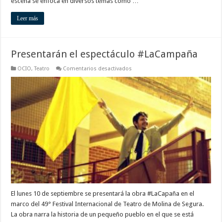
escena se enfoca en diversos temas como …
Leer más
Presentarán el espectáculo #LaCampaña
en
OCIO
,
Teatro
Comentarios desactivados
Presentarán
el
espectáculo
#LaCampaña
El lunes 10 de septiembre se presentará la obra #LaCapaña en el
marco del 49° Festival Internacional de Teatro de Molina de Segura.
La obra narra la historia de un pequeño pueblo en el que se está