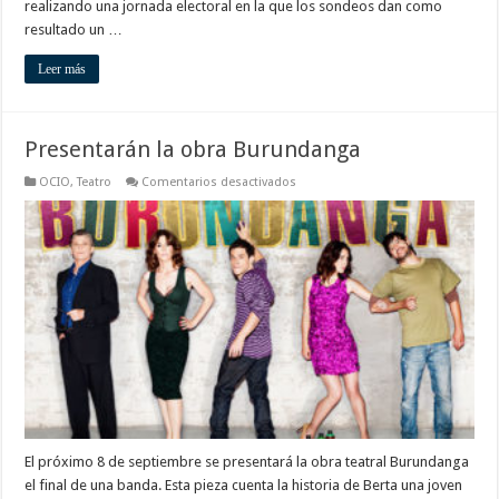
realizando una jornada electoral en la que los sondeos dan como
resultado un …
Leer más
Presentarán la obra Burundanga
en
OCIO
,
Teatro
Comentarios desactivados
Presentarán
la
obra
Burundanga
El próximo 8 de septiembre se presentará la obra teatral Burundanga
el final de una banda. Esta pieza cuenta la historia de Berta una joven