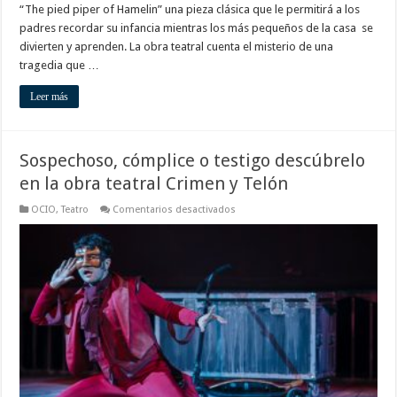
“The pied piper of Hamelin” una pieza clásica que le permitirá a los
padres recordar su infancia mientras los más pequeños de la casa se
divierten y aprenden. La obra teatral cuenta el misterio de una
tragedia que …
Leer más
Sospechoso, cómplice o testigo descúbrelo
en la obra teatral Crimen y Telón
en
OCIO
,
Teatro
Comentarios desactivados
Sospechoso,
cómplice
o
testigo
descúbrelo
en
la
obra
teatral
Crimen
y
Telón