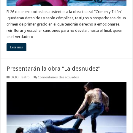
El 26 de enero todos los asistentes a la obra teatral “Crimen y Telón”
quedaran detenidos y serán cómplices, testigos o sospechosos de un
crimen de primer grado en el que tendrán derecho a emocionarse,
reír, llorar y escuchar canciones para no develar, hasta el final, quien
es el verdadero …
Leer más
Presentarán la obra “La desnudez”
en
OCIO
,
Teatro
Comentarios desactivados
Presentarán
la
obra
“La
desnudez”