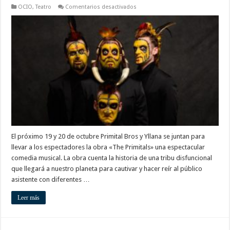
en
OCIO
,
Teatro
Comentarios desactivados
Presentarán
la
obra
«The
Primitals»
El próximo 19 y 20 de octubre Primital Bros y Yllana se juntan para
llevar a los espectadores la obra «The Primitals» una espectacular
comedia musical. La obra cuenta la historia de una tribu disfuncional
que llegará a nuestro planeta para cautivar y hacer reír al público
asistente con diferentes …
Leer más