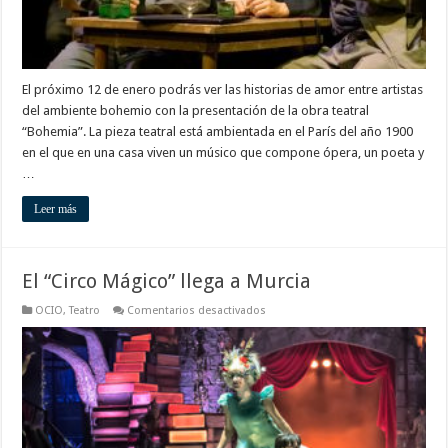
El próximo 12 de enero podrás ver las historias de amor entre artistas
del ambiente bohemio con la presentación de la obra teatral
“Bohemia”. La pieza teatral está ambientada en el París del año 1900
en el que en una casa viven un músico que compone ópera, un poeta y
…
Leer más
El “Circo Mágico” llega a Murcia
en
OCIO
,
Teatro
Comentarios desactivados
El
“Circo
Mágico”
llega
a
Murcia