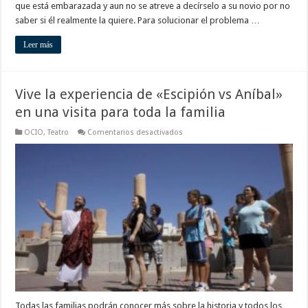
que está embarazada y aun no se atreve a decírselo a su novio por no
saber si él realmente la quiere. Para solucionar el problema …
Leer más
Vive la experiencia de «Escipión vs Aníbal»
en una visita para toda la familia
en
OCIO
,
Teatro
Comentarios desactivados
Vive
la
experiencia
de
«Escipión
vs
Aníbal»
en
una
visita
para
toda
la
familia
Todas las familias podrán conocer más sobre la historia y todos los