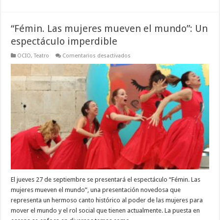
“Fémin. Las mujeres mueven el mundo”: Un
espectáculo imperdible
en
OCIO
,
Teatro
Comentarios desactivados
“Fémin.
Las
mujeres
mueven
el
mundo”:
Un
espectáculo
imperdible
El jueves 27 de septiembre se presentará el espectáculo “Fémin. Las
mujeres mueven el mundo”, una presentación novedosa que
representa un hermoso canto histórico al poder de las mujeres para
mover el mundo y el rol social que tienen actualmente. La puesta en