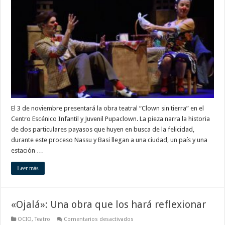
un
viaje
único
con
la
obra
«Clown
sin
tierra»
El 3 de noviembre presentará la obra teatral “Clown sin tierra” en el
Centro Escénico Infantil y Juvenil Pupaclown. La pieza narra la historia
de dos particulares payasos que huyen en busca de la felicidad,
durante este proceso Nassu y Basi llegan a una ciudad, un país y una
estación …
Leer más
«Ojalá»: Una obra que los hará reflexionar
en
OCIO
,
Teatro
Comentarios desactivados