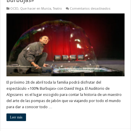
Burbujas»
en
OCIO
,
Que hacer en Murcia
,
Teatro
Comentarios desactivados
Presentarán
el
espectáculo
«100%
Burbujas»
El próximo 28 de abril toda la familia podrá disfrutar del
espectáculo «100% Burbujas» con David Vega. El Auditorio de
Algezares es el lugar escogido para contar la historia de un maestro
del arte de las pompas de jabón que va viajando por todo el mundo
para dar a conocer todo …
Leer más