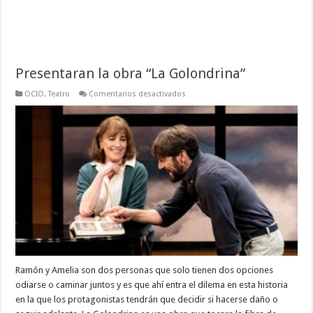
Presentaran la obra “La Golondrina”
en
OCIO
,
Teatro
Comentarios desactivados
Presentaran
la
obra
“La
Golondrina”
Ramón y Amelia son dos personas que solo tienen dos opciones
odiarse o caminar juntos y es que ahí entra el dilema en esta historia
en la que los protagonistas tendrán que decidir si hacerse daño o