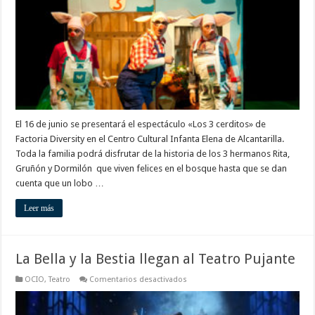
El 16 de junio se presentará el espectáculo «Los 3 cerditos» de
Factoria Diversity en el Centro Cultural Infanta Elena de Alcantarilla.
Toda la familia podrá disfrutar de la historia de los 3 hermanos Rita,
Gruñón y Dormilón que viven felices en el bosque hasta que se dan
cuenta que un lobo …
Leer más
La Bella y la Bestia llegan al Teatro Pujante
en
OCIO
,
Teatro
Comentarios desactivados
La
Bella
y