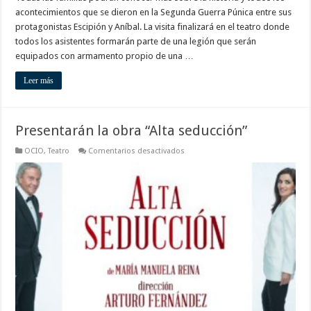
acontecimientos que se dieron en la Segunda Guerra Púnica entre sus
protagonistas Escipión y Aníbal. La visita finalizará en el teatro donde
todos los asistentes formarán parte de una legión que serán
equipados con armamento propio de una …
Leer más
Presentarán la obra “Alta seducción”
en
OCIO
,
Teatro
Comentarios desactivados
Presentarán
la
obra
“Alta
seducción”