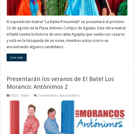
El espectáculo teatral “La Ratita Presumida” se presentará el próximo
22 de agosto en la Plaza Antonio Cortijos de Águilas. Esta obra teatral
infantil cuenta la historia de una ratita Agapita que sueña con casarse
y está en la búsqueda de un novia, mientras estoy ocurre va
encontrando algunos candidatos …
Leer más
Presentarán los veranos de El Batel Los
Moranco: Antónimos 2
en
OCIO
,
Teatro
Comentarios desactivados
Presentarán
los
veranos
de
El
Batel
Los
Moranco:
Antónimos