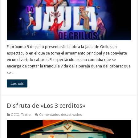
El próximo 9 de junio presentarán la obra la Jaula de Grillos un
espectáculo en el que se toma el armamento principal y se convierte
en un divertido cabaret. El espectáculo es una comedia que se
encarga de contar la tranquila vida de la pareja dueña del cabaret que
se …
Leer más
Disfruta de «Los 3 cerditos»
en
OCIO
,
Teatro
Comentarios desactivados
Disfruta
de
«Los
3
cerditos»