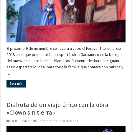
en
la
barriga
del
buey»
El próximo 9 de noviembre se llevará a cabo el Festival Titeremurcia
2018 en el que presentarán el espectáculo «Garbancito en la barriga
del buey» en el Jardín de las Plameras. El evento de títeres de guante
es un espectáculo ideal para toda la familia que contará con música y
…
Leer más
Disfruta de un viaje único con la obra
«Clown sin tierra»
en
OCIO
,
Teatro
Comentarios desactivados
Disfruta
de