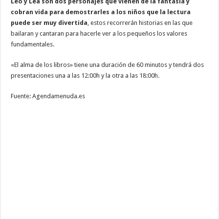
Leo y Lea son dos personajes que vienen de la fantasía y
cobran vida para demostrarles a los niños que la lectura
puede ser muy divertida
, estos recorrerán historias en las que
bailaran y cantaran para hacerle ver a los pequeños los valores
fundamentales.
«El alma de los libros» tiene una duración de 60 minutos y tendrá dos
presentaciones una a las 12:00h y la otra a las 18:00h.
Fuente: Agendamenuda.es