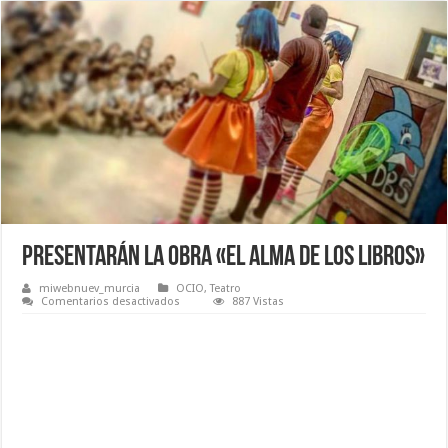
Presentarán la obra «El alma de los libros»
miwebnuev_murcia
OCIO
,
Teatro
en
Comentarios desactivados
887 Vistas
Presentarán
la
obra
«El
alma
de
los
libros»