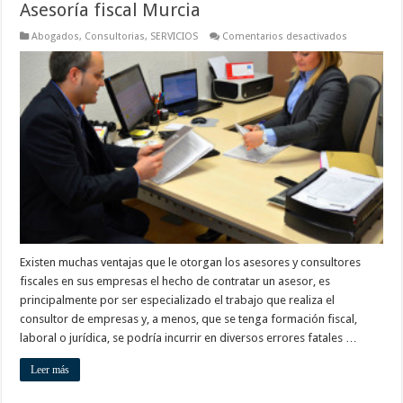
Asesoría fiscal Murcia
en
Abogados
,
Consultorias
,
SERVICIOS
Comentarios desactivados
Asesoría
fiscal
Murcia
Existen muchas ventajas que le otorgan los asesores y consultores
fiscales en sus empresas el hecho de contratar un asesor, es
principalmente por ser especializado el trabajo que realiza el
consultor de empresas y, a menos, que se tenga formación fiscal,
laboral o jurídica, se podría incurrir en diversos errores fatales …
Leer más