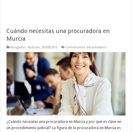
Cuándo necesitas una procuradora en
Murcia
en
Abogados
,
Noticias
,
SERVICIOS
Comentarios desactivados
Cuándo
necesitas
una
procuradora
en
Murcia
¿Cuándo necesitas una procuradora en Murcia y por qué es clave en
un procedimiento judicial? La figura de la procuradora en Murcia es