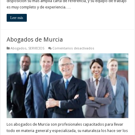
disposición su más amplia carta de referencia, y su equipo de trabajo
es muy completo y de experiencia. …
Leer más
Abogados de Murcia
en
Abogados
,
SERVICIOS
Comentarios desactivados
Abogados
de
Murcia
Los abogados de Murcia son profesionales capacitados para llevar
todo en materia general y especializada, su naturaleza los hace ser los