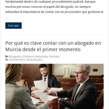
fundamental dentro de cualquier procedimiento judicial. Aunque
muchas personas conocen el papel del abogado, no siempre
entienden la importancia de contar con un procurador que gestione la
…
Leer más
Por qué es clave contar con un abogado en
Murcia desde el primer momento
Abogados
,
Empresa destacada
,
Noticias
en
Comentarios desactivados
Por
qué
es
clave
contar
con
un
abogado
en
Murcia
desde
el
primer
momento