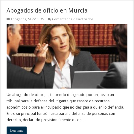
Abogados de oficio en Murcia
en
Abogados
,
SERVICIOS
Comentarios desactivados
Abogados
de
oficio
en
Murcia
Un abogado de oficio, esta siendo designado por un juez o un
tribunal para la defensa del litigante que carece de recursos
económicos o para el inculpado que no designa a quien lo defienda.
Entre su principal función esta para la defensa de personas con
derecho, declarado provisionalmente o con …
Leer más