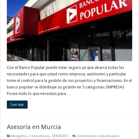
Murcia
Con el Banco Popular puede estar seguro ya que abarca todas las
necesidades para que usted como empresa, autónomo y particular
tome el control para la gestión de sus proyectos y financiaciones. En el
banco popular se distribuye su gestión en 5 categorías: EMPRESAS
Posee todo lo que necesitas para …
Leer más
Asesoría en Murcia
en
Abogados
,
Consultorias
,
SERVICIOS
Comentarios desactivados