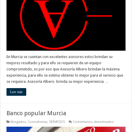
En Murcia se cuentan con excelentes asesores estos brindan su
mejores resultado y para ello se requieren de un equipo
comprometido, es por eso que Asesoría Albero brindan la máxima
experiencia, para ello se estima obtener lo mejor para el servicio que
se requiera. Asesoría Albero brinda su mejor experiencia …
Leer más
Banco popular Murcia
en
Abogados
,
Consultorias
,
SERVICIOS
Comentarios desactivados
Banco
popular