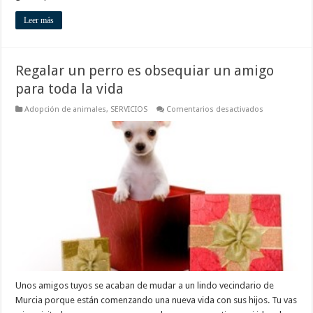
Leer más
Regalar un perro es obsequiar un amigo
para toda la vida
en
Adopción de animales
,
SERVICIOS
Comentarios desactivados
Regalar
un
perro
es
obsequiar
un
amigo
para
toda
la
vida
Unos amigos tuyos se acaban de mudar a un lindo vecindario de
Murcia porque están comenzando una nueva vida con sus hijos. Tu vas