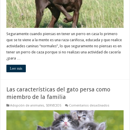
niños
Seguramente cuando piensas en tener un perro en casa lo primero
que se te viene a la mente es una raza cariñosa, educada y que realice
actividades caninas “normales”, lo que seguramente no piensas es en
tener un perro de caza porque si no realizas una actividad de cacería
¿para …
Leer más
Las características del gato persa como
miembro de la familia
en
Adopción de animales
,
SERVICIOS
Comentarios desactivados
Las
característica
del
gato
persa
como