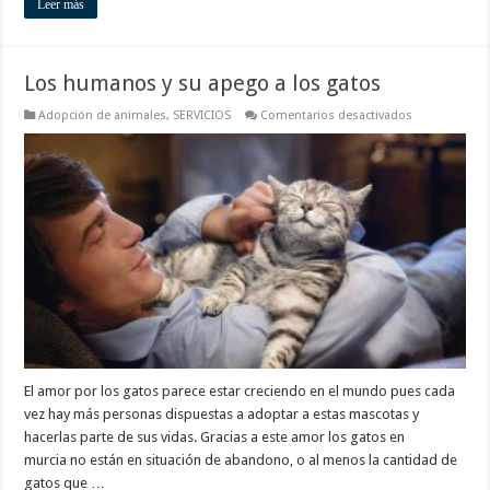
Leer más
Los humanos y su apego a los gatos
en
Adopción de animales
,
SERVICIOS
Comentarios desactivados
Los
humanos
y
su
apego
a
los
gatos
El amor por los gatos parece estar creciendo en el mundo pues cada
vez hay más personas dispuestas a adoptar a estas mascotas y
hacerlas parte de sus vidas. Gracias a este amor los gatos en
murcia no están en situación de abandono, o al menos la cantidad de
gatos que …