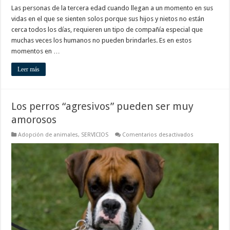
Las personas de la tercera edad cuando llegan a un momento en sus
vidas en el que se sienten solos porque sus hijos y nietos no están
cerca todos los días, requieren un tipo de compañía especial que
muchas veces los humanos no pueden brindarles. Es en estos
momentos en …
Leer más
Los perros “agresivos” pueden ser muy
amorosos
en
Adopción de animales
,
SERVICIOS
Comentarios desactivados
Los
perros
“agresivos”
pueden
ser
muy
amorosos