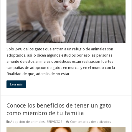
vida
gatuna
Solo 24% de los gatos que entran a un refugio de animales son
adoptados, así lo dicen algunos estudios por eso las personas
amante de estos animales domésticos están realización fuertes
campañas de adopcion de gatos en murcia y en el mundo con la
finalidad de que, además de no estar …
Leer más
Conoce los beneficios de tener un gato
como miembro de tu familia
en
Adopción de animales
,
SERVICIOS
Comentarios desactivados
Conoce
los