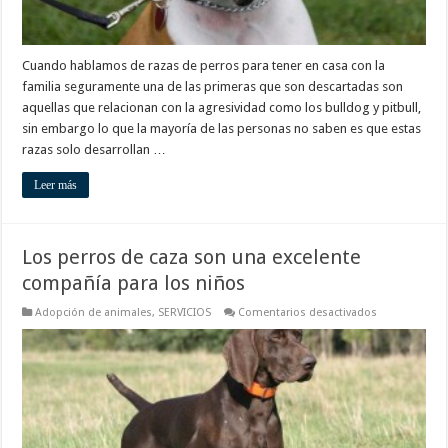
Cuando hablamos de razas de perros para tener en casa con la
familia seguramente una de las primeras que son descartadas son
aquellas que relacionan con la agresividad como los bulldog y pitbull,
sin embargo lo que la mayoría de las personas no saben es que estas
razas solo desarrollan …
Leer más
Los perros de caza son una excelente
compañía para los niños
en
Adopción de animales
,
SERVICIOS
Comentarios desactivados
Los
perros
de
caza
son
una
excelente
compañía
para
los