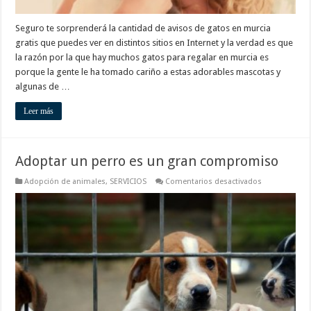
Seguro te sorprenderá la cantidad de avisos de gatos en murcia
gratis que puedes ver en distintos sitios en Internet y la verdad es que
la razón por la que hay muchos gatos para regalar en murcia es
porque la gente le ha tomado cariño a estas adorables mascotas y
algunas de …
Leer más
Adoptar un perro es un gran compromiso
en
Adopción de animales
,
SERVICIOS
Comentarios desactivados
Adoptar
un
perro
es
un
gran
compromiso