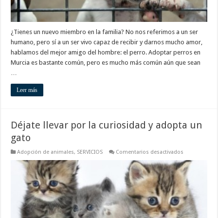
¿Tienes un nuevo miembro en la familia? No nos referimos a un ser
humano, pero sí a un ser vivo capaz de recibir y darnos mucho amor,
hablamos del mejor amigo del hombre: el perro. Adoptar perros en
Murcia es bastante común, pero es mucho más común aún que sean
…
Leer más
Déjate llevar por la curiosidad y adopta un
gato
en
Adopción de animales
,
SERVICIOS
Comentarios desactivados
Déjate
llevar
por
la
curiosidad
y
adopta
un
gato