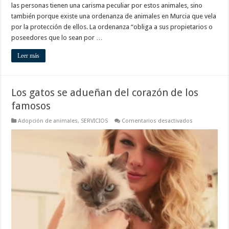
las personas tienen una carisma peculiar por estos animales, sino
también porque existe una ordenanza de animales en Murcia que vela
por la protección de ellos. La ordenanza “obliga a sus propietarios o
poseedores que lo sean por …
Leer más
Los gatos se adueñan del corazón de los
famosos
en
Adopción de animales
,
SERVICIOS
Comentarios desactivados
Los
gatos
se
adueñan
del
corazón
de
los
famosos