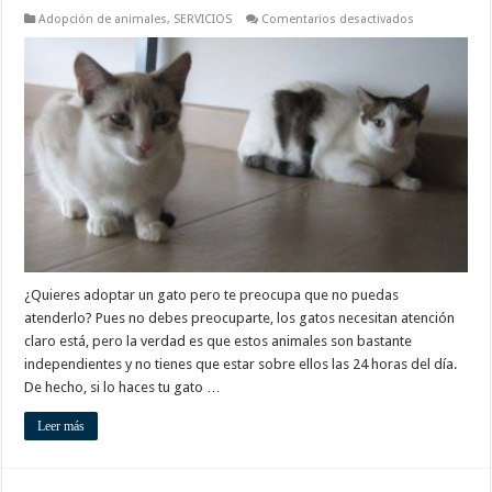
en
Adopción de animales
,
SERVICIOS
Comentarios desactivados
La
independenci
de
los
gatos
es
un
factor
a
considerar
para
su
adopción
¿Quieres adoptar un gato pero te preocupa que no puedas
atenderlo? Pues no debes preocuparte, los gatos necesitan atención
claro está, pero la verdad es que estos animales son bastante
independientes y no tienes que estar sobre ellos las 24 horas del día.
De hecho, si lo haces tu gato …
Leer más