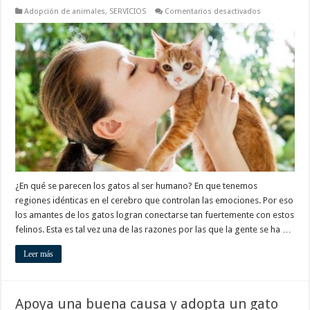
en
Adopción de animales
,
SERVICIOS
Comentarios desactivados
Los
gatos
y
sus
semejanzas
con
los
seres
humanos
¿En qué se parecen los gatos al ser humano? En que tenemos
regiones idénticas en el cerebro que controlan las emociones. Por eso
los amantes de los gatos logran conectarse tan fuertemente con estos
felinos. Esta es tal vez una de las razones por las que la gente se ha …
Leer más
Apoya una buena causa y adopta un gato