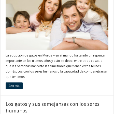
beneficios
de
tener
un
gato
como
miembro
de
tu
familia
La adopción de gatos en Murcia y en el mundo ha tenido un repunte
importante en los últimos años y esto se debe, entre otras cosas, a
que las personas han visto las similitudes que tienen estos felinos
domésticos con los seres humanos o la capacidad de compenetrarse
que tenemos …
Leer más
Los gatos y sus semejanzas con los seres
humanos