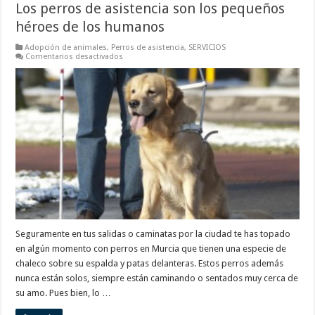
Los perros de asistencia son los pequeños
héroes de los humanos
Adopción de animales
,
Perros de asistencia
,
SERVICIOS
en
Comentarios desactivados
Los
perros
de
asistencia
son
los
pequeños
héroes
de
los
humanos
Seguramente en tus salidas o caminatas por la ciudad te has topado
en algún momento con perros en Murcia que tienen una especie de
chaleco sobre su espalda y patas delanteras. Estos perros además
nunca están solos, siempre están caminando o sentados muy cerca de
su amo. Pues bien, lo …