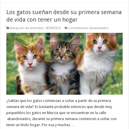
Los gatos sueñan desde su primera semana
de vida con tener un hogar
en
Adopción de animales
,
SERVICIOS
Comentarios desactivados
Los
gatos
sueñan
desde
su
primera
semana
de
vida
con
tener
un
hogar
¿Sabías que los gatos comienzan a soñar a partir de su primera
semana de vida? Es bastante probable entonces que desde muy
pequeñitos los gatos en Murcia que se encuentran en la calle
abandonados, durante su primera semana comiencen a soñar con
tener un lindo hogar. Por esa y muchas …