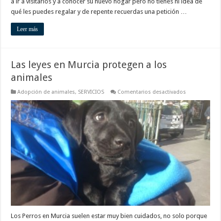
a ir a visitarlos y a conocer su nuevo hogar pero no tienes ni idea de
qué les puedes regalar y de repente recuerdas una petición …
Leer más
Las leyes en Murcia protegen a los
animales
en
Adopción de animales
,
SERVICIOS
Comentarios desactivados
Las
leyes
en
Murcia
protegen
a
los
animales
Los Perros en Murcia suelen estar muy bien cuidados, no solo porque