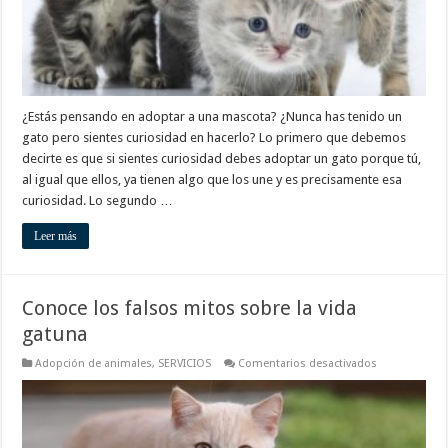
¿Estás pensando en adoptar a una mascota? ¿Nunca has tenido un
gato pero sientes curiosidad en hacerlo? Lo primero que debemos
decirte es que si sientes curiosidad debes adoptar un gato porque tú,
al igual que ellos, ya tienen algo que los une y es precisamente esa
curiosidad. Lo segundo …
Leer más
Conoce los falsos mitos sobre la vida
gatuna
en
Adopción de animales
,
SERVICIOS
Comentarios desactivados
Conoce
los
falsos
mitos
sobre
la