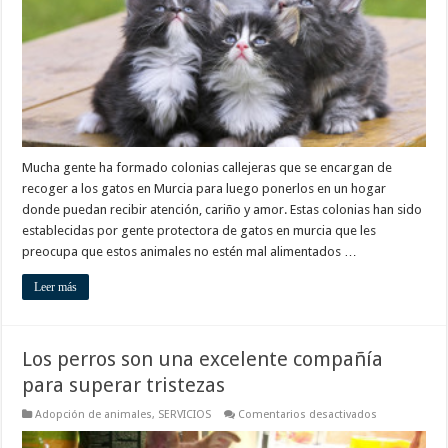
miembro
de
la
familia
Mucha gente ha formado colonias callejeras que se encargan de
recoger a los gatos en Murcia para luego ponerlos en un hogar
donde puedan recibir atención, cariño y amor. Estas colonias han sido
establecidas por gente protectora de gatos en murcia que les
preocupa que estos animales no estén mal alimentados …
Leer más
Los perros son una excelente compañía
para superar tristezas
en
Adopción de animales
,
SERVICIOS
Comentarios desactivados
Los
perros