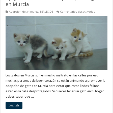
en Murcia
en
Adopción de animales
,
SERVICIOS
Comentarios desactivados
Apoya
una
buena
causa
y
adopta
un
gato
en
Murcia
Los gatos en Murcia sufren mucho maltrato en las calles por eso
muchas personas de buen corazón se están animando a promover la
adopción de gatos en Murcia para evitar que estos lindos felinos
estén en la calle desprotegidos. Si quieres tener un gato en tu hogar
debes saber que …
Leer más