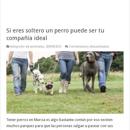
Si eres soltero un perro puede ser tu
compañía ideal
en
Adopción de animales
,
SERVICIOS
Comentarios desactivados
Si
eres
soltero
un
perro
puede
ser
tu
compañía
ideal
Tener perros en Murcia es algo bastante común por eso existen
muchos parques para que las personas salgan a pasear con sus