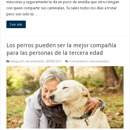
mascotas y seguramente te da un poco de envidia que otros tengan
con quien compartir sus caminatas. Tu sales todos los días a trotar
pero son solo tú …
Leer más
Los perros pueden ser la mejor compañía
para las personas de la tercera edad
en
Adopción de animales
,
SERVICIOS
Comentarios desactivados
Los
perros
pueden
ser
la
mejor
compañía
para
las
personas
de
la
tercera
edad