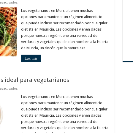
en
esactivados
La
gastronomía
Los vegetarianos en Murcia tienen muchas
de
opciones para mantener un régimen alimenticio
Murcia
es
que pueda incluso ser recomendado por cualquier
ideal
dietista en Mauricia. Las opciones vienen dadas
para
vegetarianos
porque nuestra región tiene una variedad de
verduras y vegetales que le dan nombre a la Huerta
de Murcia, un rincón que la naturaleza …
Leer más
s ideal para vegetarianos
en
esactivados
La
gastronomía
Los vegetarianos en Murcia tienen muchas
de
opciones para mantener un régimen alimenticio
Murcia
es
que pueda incluso ser recomendado por cualquier
ideal
dietista en Mauricia. Las opciones vienen dadas
para
vegetarianos
porque nuestra región tiene una variedad de
verduras y vegetales que le dan nombre a la Huerta