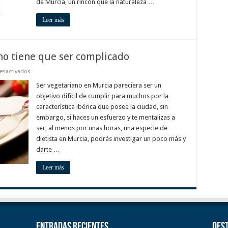
de Murcia, un rincón que la naturaleza …
Leer más
no tiene que ser complicado
en
esactivados
Ser
vegetariano
Ser vegetariano en Murcia pareciera ser un
en
objetivo difícil de cumplir para muchos por la
Murcia
no
característica ibérica que posee la ciudad, sin
tiene
embargo, si haces un esfuerzo y te mentalizas a
que
ser
ser, al menos por unas horas, una especie de
complicado
dietista en Murcia, podrás investigar un poco más y
darte …
Leer más
Entradas recientes
Des