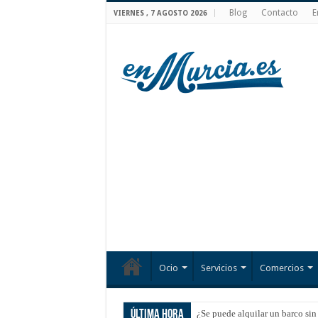
Blog
Contacto
E
VIERNES , 7 AGOSTO 2026
Ocio
Servicios
Comercios
Última hora
¿Se puede alquilar un barco sin