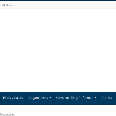
mpresas
Pisos y Casas
Alojamientos
Construcción y Reformas
Cursos
 licencia en el Mar Meno