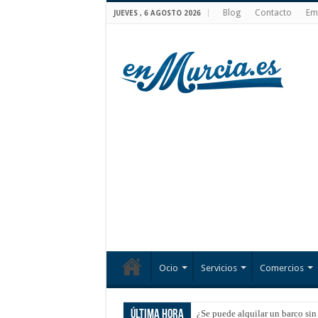
Blog
Contacto
Em
JUEVES , 6 AGOSTO 2026
Ocio
Servicios
Comercios
Última hora
¿Se puede alquilar un barco sin