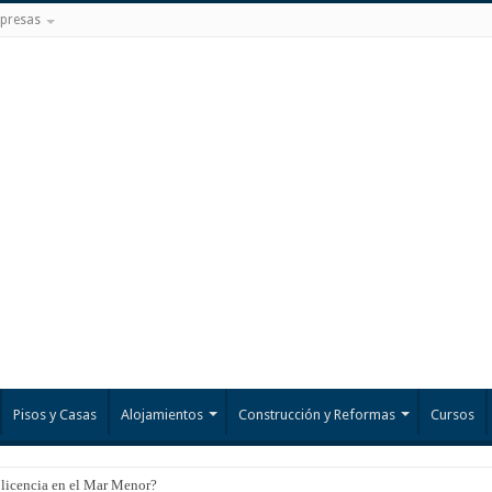
presas
Pisos y Casas
Alojamientos
Construcción y Reformas
Cursos
 licencia en el Mar Menor?