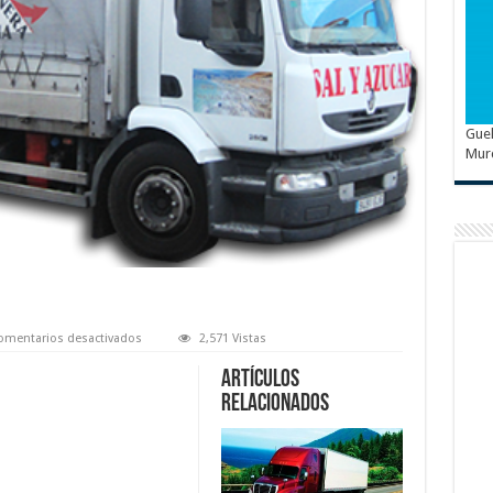
Guel
Mur
en
omentarios desactivados
2,571 Vistas
Comercial
Salinera
Artículos
Murcia
relacionados