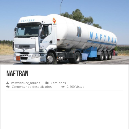
Naftran
miwebnuev_murcia
Camiones
en
Comentarios desactivados
2,400 Vistas
Naftran