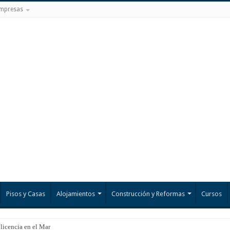
mpresas
Pisos y Casas
Alojamientos
Construcción y Reformas
Cursos
 licencia en el Mar Menor?