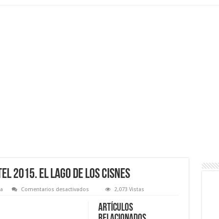
el 2015. El lago de los cisnes
en
a
Comentarios desactivados
2,073 Vistas
Domingo
13
Artículos
DICIEMBRE:
El
relacionados