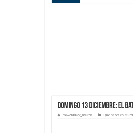
Domingo 13 DICIEMBRE: El Bat
miwebnuev_murcia
Que hacer en Murci