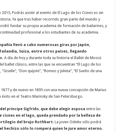
2015, Podrás asistir al evento de El Lago de los Cisnes es sin
historia. Ya que tras haber recorrido gran parte del mundo y
decidió fundar su propia academia de formación de bailarines, y
continuidad profesional a los estudiantes de su academia.
mpañía llevó a cabo numerosas giras por Japón,
Tailandia, Suiza, entre otros países, llegando
s.
A día de hoy y durante toda su historia el Ballet de Moscú
l ballet clásico, entre las que se encuentran “El Lago de los
 “Giselle”, “Don quijote”, “Romeo y Julieta”, “El Sueño de una
n 1877 y de nuevo en 1895 con una nueva concepción de Marius
n éxito en el Teatro Marinsky de San Petersburgo.
 del príncipe Sigfrido
,
que debe elegir esposa
entre las
 cisnes en el lago, queda prendado por la belleza de
ortilegio del brujo Rothbart
. La joven Odette sólo podrá
 el hechizo sólo lo romperá quien le jure amor eterno.