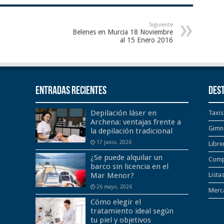
Siguiente
Belenes en Murcia 18 Noviembre
al 15 Enero 2016
Entradas recientes
Des
Depilación láser en
Taxis
Archena: ventajas frente a
Gimn
la depilación tradicional
17 junio, 2026
Libre
¿Se puede alquilar un
Comp
barco sin licencia en el
Mar Menor?
Lista
26 mayo, 2026
Merca
Cómo elegir el
tratamiento ideal según
tu piel y objetivos