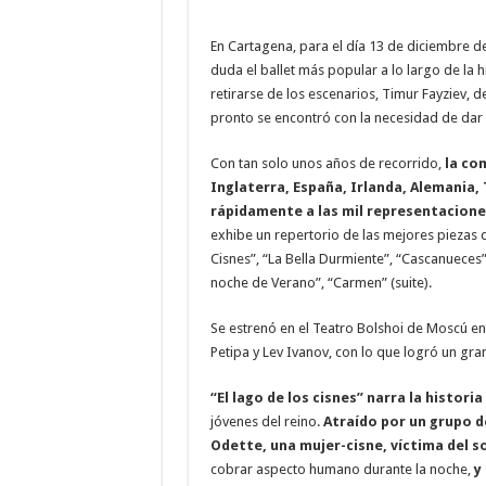
En Cartagena, para el día 13 de diciembre de 
duda el ballet más popular a lo largo de la 
retirarse de los escenarios, Timur Fayziev, 
pronto se encontró con la necesidad de dar 
Con tan solo unos años de recorrido,
la co
Inglaterra, España, Irlanda, Alemania, 
rápidamente a las mil representacione
exhibe un repertorio de las mejores piezas de
Cisnes”, “La Bella Durmiente”, “Cascanueces”,
noche de Verano”, “Carmen” (suite).
Se estrenó en el Teatro Bolshoi de Moscú e
Petipa y Lev Ivanov, con lo que logró un gra
“El lago de los cisnes” narra la historia
jóvenes del reino.
Atraído por un grupo de
Odette, una mujer-cisne, víctima del s
cobrar aspecto humano durante la noche,
y