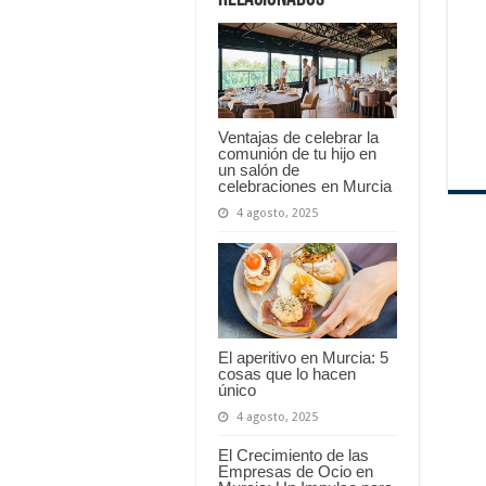
Batel
2015.
El
lago
de
los
cisnes
Ventajas de celebrar la
comunión de tu hijo en
un salón de
celebraciones en Murcia
4 agosto, 2025
El aperitivo en Murcia: 5
cosas que lo hacen
único
4 agosto, 2025
El Crecimiento de las
Empresas de Ocio en