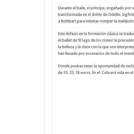
Durante el baile, el príncipe, engañado por 
transformada en el doble de Odette. Sigfrido
a Rothbart para intentar romper la maldición
Este énfasis en la formación clásica se tradu
Al ballet de ‘El lago de los cisnes’ le prece
la belleza y la clase con la que son interpre
han llevado por escenarios de todo el mund
Donde podras tener la oportunidad de verlos
de 35, 25, 18 euros. En el Cobrará vida en el