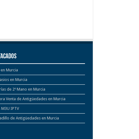
tacados
 en Murcia
asios en Murcia
rías de 2º Mano en Murcia
ra Venta de Antigüedades en Murcia
s M3U IPTV
dillo de Antigüedades en Murcia