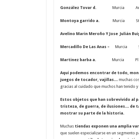
González Tovar d.
Murcia Arq. E. 
Montoya garrido a.
Murcia Sta Rit
Avelino Marin Meroño Y Jose Julián Bui
Mercadillo De Las Anas –
Murcia Sta. 
Martinez barba a.
Murcia Pl J Rom
Aquí podemos encontrar de todo, moneda
juegos de tocador, vajillas…
muchas cosa
gracias al cuidado que muchos han tenido y 
Estos objetos que han sobrevivido al p
tristeza, de guerra, de ilusiones… de 
mostrar su parte de la historia.
Muchas
tiendas exponen una amplia var
que suelen especializarse en un segmento p