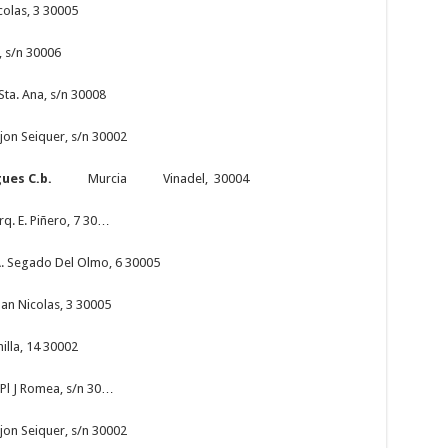
colas, 3 30005
, s/n 30006
Ana, s/n 30008
iquer, s/n 30002
 Buigues C.b.
Murcia Vinadel, 30004
 Piñero, 7 30…
egado Del Olmo, 6 30005
colas, 3 30005
14 30002
J Romea, s/n 30…
eiquer, s/n 30002