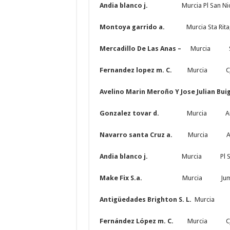
Andia blanco j.
Murcia Pl San Ni
Montoya garrido a.
Murcia Sta Rita
Mercadillo De Las Anas –
Murcia Sta. 
Fernandez lopez m. C.
Murcia Cjon Se
Avelino Marin Meroño Y Jose Julian
Gonzalez tovar d.
Murcia Arq. E.
Navarro santa Cruz a.
Murcia A. S
Andia blanco j.
Murcia Pl San Ni
Make Fix S.a.
Murcia Jumilla, 
Antigüedades Brighton S. L.
Murcia Pl 
Fernández López m. C.
Murcia Cjon S