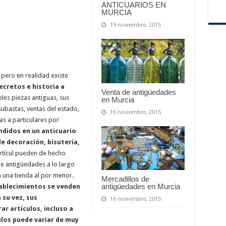
ANTICUARIOS EN
MURCIA
19 noviembre, 2015
pero en realidad existe
ecretos e historia a
Venta de antigüedades
bles piezas antiguas, sus
en Murcia
ubastas, ventas del estado,
16 noviembre, 2015
s a particulares por
ndidos en un anticuario
e decoración, bisutería,
tícul pueden de hecho
e antigüedades a lo largo
n una tienda al por menor
.
Mercadillos de
antigüedades en Murcia
tablecimientos se venden
 su vez, sus
16 noviembre, 2015
r artículos, incluso a
ulos puede variar de muy