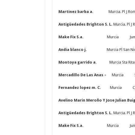
Martinez barba a
. Murcia. Pl J Rome
Antigüedades Brighton S. L.
Murcia. Pl J
Make Fix S.a.
Murcia Jumill
Andia blanco j.
Murcia Pl San Ni
Montoya garrido a.
Murcia Sta Rita
Mercadillo De Las Anas –
Murcia Sta. 
Fernandez lopez m. C.
Murcia Cjon Se
Avelino Marin Meroño Y Jose Julian
Antigüedades Brighton S. L.
Murcia. Pl J
Make Fix S.a.
Murcia Jumill