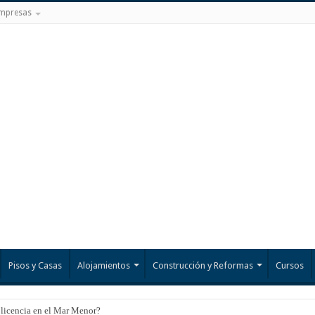
mpresas
Pisos y Casas
Alojamientos
Construcción y Reformas
Cursos
 licencia en el Mar Menor?