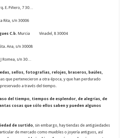
Piñero, 7 30…
a, s/n 30006
gues C.b.
Murcia Vinadel, 8 30004
Ana, s/n 30008
ea, s/n 30…
s, sellos, fotografías, relojes, braseros, baúles,
s que pertenecieron a otra época, y que han perdurado
preservado a través del tiempo.
aso del tiempo, tiempos de esplendor, de alegrías, de
tantas cosas que sólo ellos saben y pueden algunos
iedad de surtido
, sin embargo, hay tiendas de antigüedades
articular de mercado como muebles o joyería antiguos, así